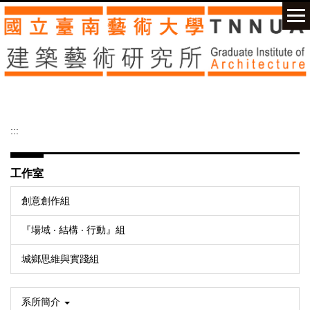
跳
到
主
要
內
容
區
:::
工作室
創意創作組
『場域 ‧ 結構 ‧ 行動』組
城鄉思維與實踐組
系所簡介