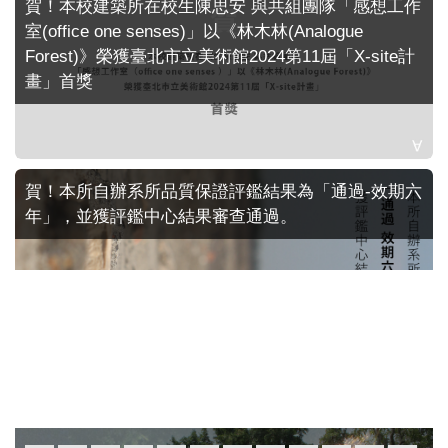
賀！本校建築所在校生陳思安 與共組團隊「感想工作
室(office one senses)」以《林木林(Analogue
Forest)》榮獲臺北市立美術館2024第11屆「X-site計
畫」首獎
賀！本所自辦系所品質保證評鑑結果為「通過-效期六
年」，並獲評鑑中心結果審查通過。