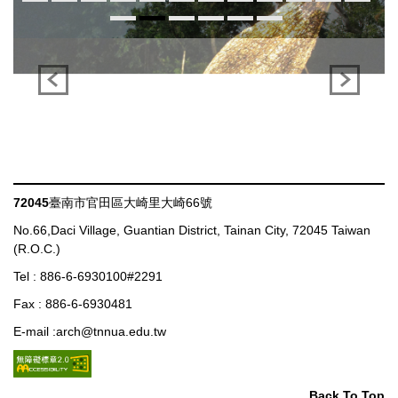
72045
臺南市官田區大崎里大崎66號
No.66,Daci Village, Guantian District, Tainan City, 72045 Taiwan
(R.O.C.)
Tel : 886-6-6930100#2291
Fax : 886-6-6930481
E-mail :arch@tnnua.edu.tw
Back To Top