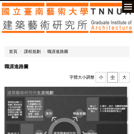
跳
到
主
要
內
容
區
首頁
課程規劃
職涯進路圖
職涯進路圖
字體大小調整
小
中
大