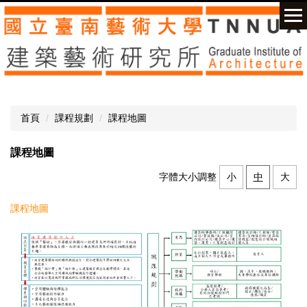
跳
到
主
要
內
容
區
首頁
課程規劃
課程地圖
課程地圖
字體大小調整
小
中
大
課程地圖