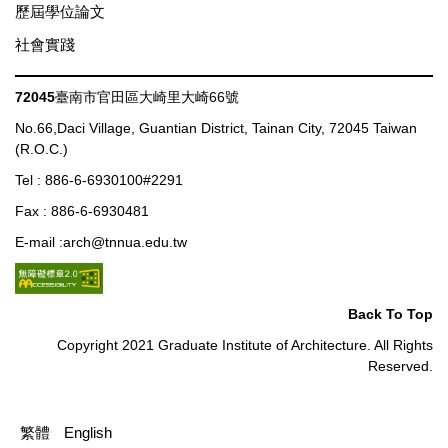
歷屆學位論文
社會實踐
72045
臺南市官田區大崎里大崎66號
No.66,Daci Village, Guantian District, Tainan City, 72045 Taiwan
(R.O.C.)
Tel : 886-6-6930100#2291
Fax : 886-6-6930481
E-mail :arch@tnnua.edu.tw
Back To Top
Copyright 2021 Graduate Institute of Architecture. All Rights
Reserved.
繁體
English