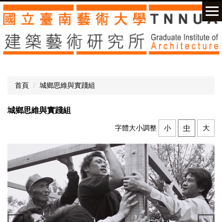
跳
到
主
要
內
容
區
首頁
城鄉思維與實踐組
城鄉思維與實踐組
字體大小調整
小
中
大